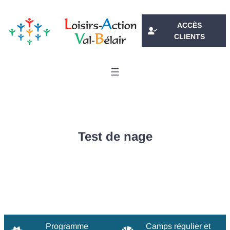
Aller
au
ACCÈS
contenu
CLIENTS
Test de nage
Programme
Camps régulier et