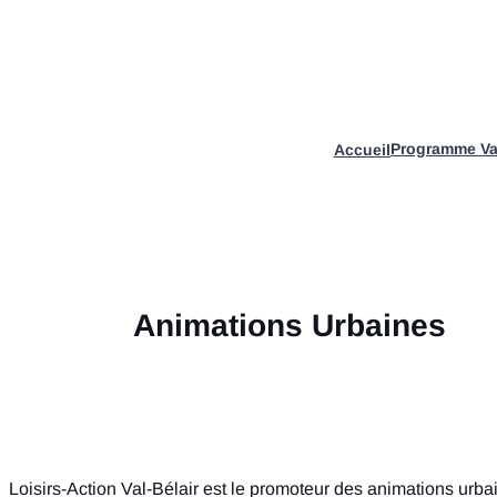
Aller
au
contenu
Programme Va
Accueil
Animations Urbaines
Loisirs-Action Val-Bélair est le promoteur des animations urba