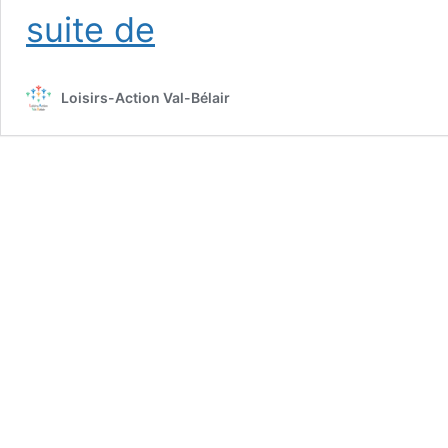
Cross-
suite de
Country
Loisirs-Action Val-Bélair